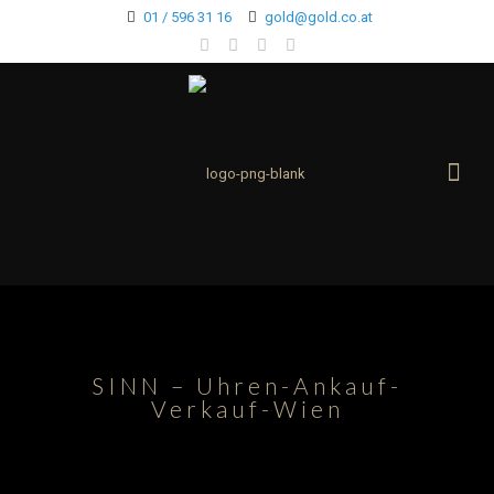
01 / 596 31 16
gold@gold.co.at
SINN – Uhren-Ankauf-
Verkauf-Wien