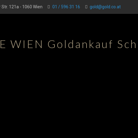
 Str. 121a - 1060 Wien
01 / 596 31 16
gold@gold.co.at
 WIEN Goldankauf Sch