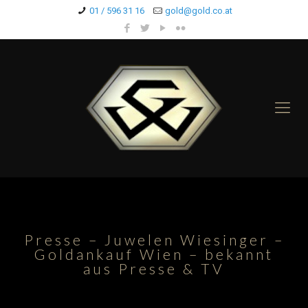
01 / 596 31 16
gold@gold.co.at
Presse – Juwelen Wiesinger –
Goldankauf Wien – bekannt
aus Presse & TV