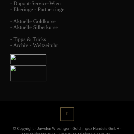
-
Dupont-Service-Wien
-
Eheringe - Partnerringe
-
Aktuelle Goldkurse
-
Aktuelle Silberkurse
-
Tipps & Tricks
-
Archiv - Weltzeituhr
© Copyright - Juwelen Wiesinger - Gold Impex Handels GmbH -