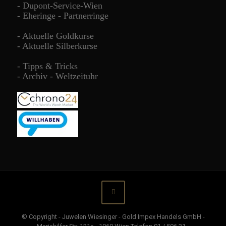
-
Dupont-Service-Wien
-
Eheringe - Partnerringe
-
Aktuelle Goldkurse
-
Aktuelle Silberkurse
-
Tipps & Tricks
-
Archiv - Weltzeituhr
© Copyright - Juwelen Wiesinger - Gold Impex Handels GmbH -