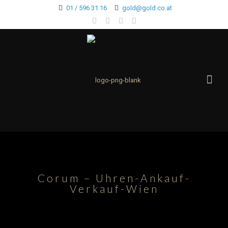
01 / 596 31 16
gold@gold.co.at
Corum – Uhren-Ankauf-
Verkauf-Wien