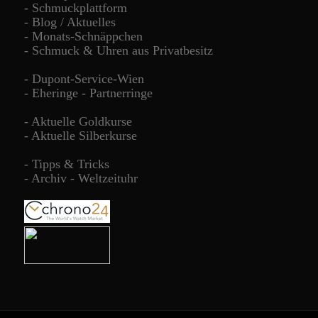
-
Schmuckplattform
-
Blog / Aktuelles
-
Monats-Schnäppchen
-
Schmuck & Uhren aus Privatbesitz
-
Dupont-Service-Wien
-
Eheringe - Partnerringe
-
Aktuelle Goldkurse
-
Aktuelle Silberkurse
-
Tipps & Tricks
-
Archiv - Weltzeituhr