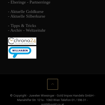
-
Eheringe - Partnerringe
-
Aktuelle Goldkurse
-
Aktuelle Silberkurse
-
Tipps & Tricks
-
Archiv - Weltzeituhr
© Copyright - Juwelen Wiesinger - Gold Impex Handels GmbH -
Mariahilfer Str. 121a - 1060 Wien Telefon 01 / 596 31 -
gold@gold.co.at