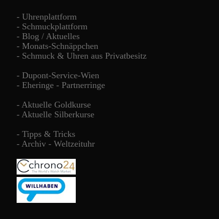
-
Uhrenplattform
-
Schmuckplattform
-
Blog / Aktuelles
-
Monats-Schnäppchen
-
Schmuck & Uhren aus Privatbesitz
-
Dupont-Service-Wien
-
Eheringe - Partnerringe
-
Aktuelle Goldkurse
-
Aktuelle Silberkurse
-
Tipps & Tricks
-
Archiv - Weltzeituhr